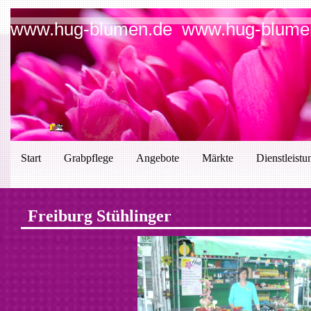
www.hug-blumen.de www.hug-blume
Start
Grabpflege
Angebote
Märkte
Dienstleistu
Freiburg Stühlinger